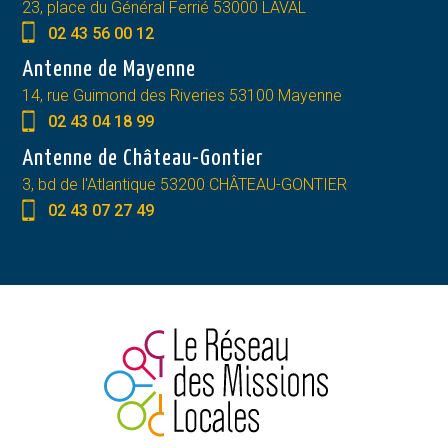
23, place du Général Ferrié 53000 LAVAL
02 43 56 00 12
Antenne de Mayenne
14, rue Guimond des Riveries 53100 Mayenne
02 43 04 18 99
Antenne de Château-Gontier
3, bd de l'Atlantique 53200 CHÂTEAU-GONTIER
02 43 07 27 49