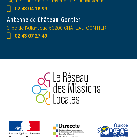
14, rue Guimond des Riveries 53100 Mayenne
02 43 04 18 99
Antenne de Château-Gontier
3, bd de l'Atlantique 53200 CHÂTEAU-GONTIER
02 43 07 27 49