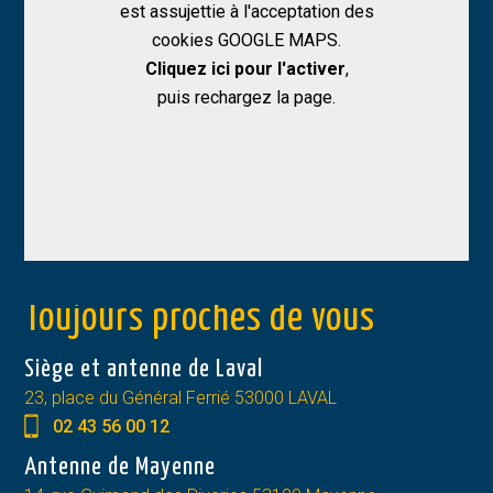
est assujettie à l'acceptation des
cookies GOOGLE MAPS.
Allow
Google Maps is disabled.
Cliquez ici pour l'activer
,
puis rechargez la page.
Toujours proches de vous
Siège et antenne de Laval
23, place du Général Ferrié 53000 LAVAL
02 43 56 00 12
Antenne de Mayenne