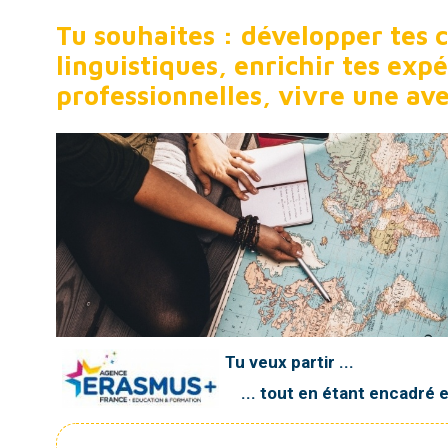
Tu souhaites : développer tes
linguistiques, enrichir tes exp
professionnelles, vivre une av
Tu veux partir ...
... tout en étant encadré 