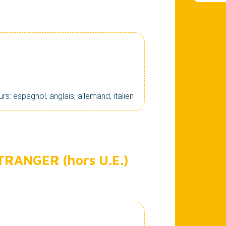
s: espagnol, anglais, allemand, italien
RANGER (hors U.E.)