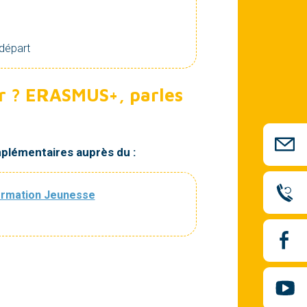
 départ
er ? ERASMUS+, parles
plémentaires auprès du :
formation Jeunesse