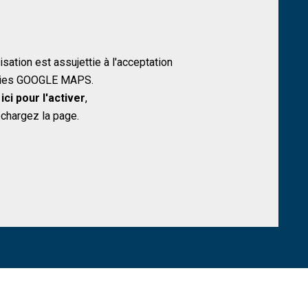
lisation est assujettie à l'acceptation
kies GOOGLE MAPS.
Allow
s is disabled.
ici pour l'activer
,
echargez la page.