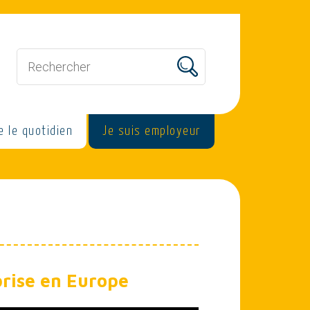
e le quotidien
Je suis employeur
prise en Europe