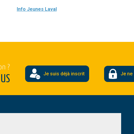
Info Jeunes Laval
on ?
Je suis déjà inscrit
Je ne 
OUS