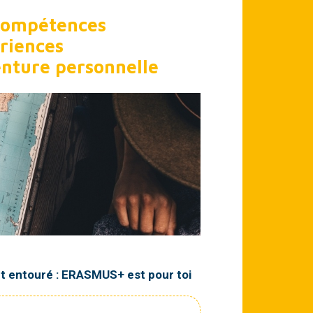
 compétences
ériences
enture personnelle
et entouré : ERASMUS+ est pour toi